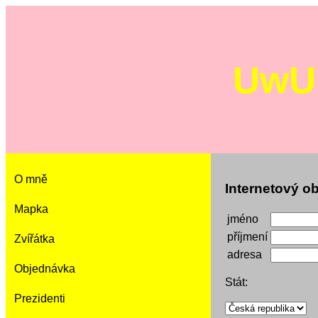
UwU 
O mně
Internetový o
Mapka
jméno
příjmení
Zvířátka
adresa
Objednávka
Stát:
Prezidenti