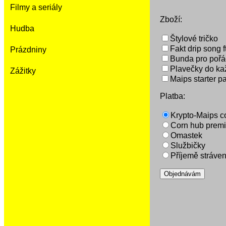
Filmy a seriály
Zboží:
Hudba
Štylové tričko
Fakt drip song f
Prázdniny
Bunda pro pořá
Plavečky do ka
Zážitky
Maips starter p
Platba:
Krypto-Maips c
Corn hub prem
Omastek
Službičky
Příjemě stráven